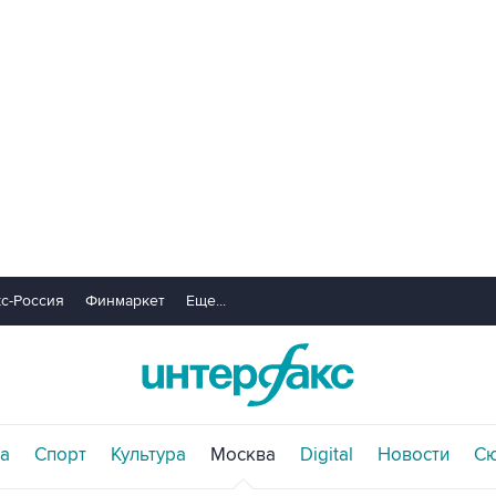
с-Россия
Финмаркет
Еще...
а
Спорт
Культура
Москва
Digital
Новости
С