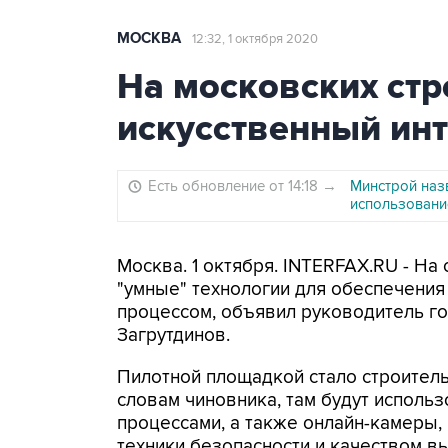
МОСКВА
12:32, 1 октября 2020
На московских стр
искусственный ин
Есть обновление от 14:18
→
Минстрой наз
использовани
Москва. 1 октября. INTERFAX.RU - Н
"умные" технологии для обеспечения
процессом, объявил руководитель г
Загрутдинов.
Пилотной площадкой стало строитель
словам чиновника, там будут исполь
процессами, а также онлайн-камеры,
техники безопасности и качеством в