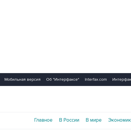
Мобильная версия
Об "Интерфаксе"
Interfax.com
Интерфак
Главное
В России
В мире
Экономик