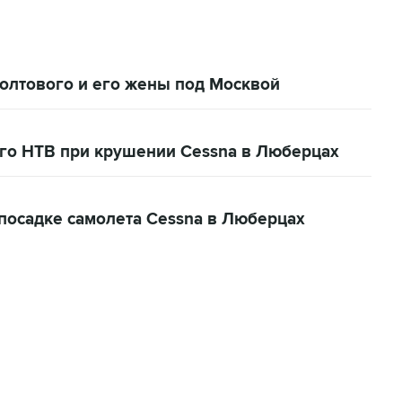
олтового и его жены под Москвой
го НТВ при крушении Cessna в Люберцах
посадке самолета Сessna в Люберцах
22:34, 7 августа 2026