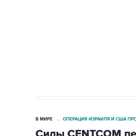
ФСБ сообщила о задержании в 
теракт на объекте Росгвардии
Беспилотные технологии и ИИ н
агрокомплексов
Социальная реклама, АНО «Национальные приоритеты».
И
Кабмин РФ разрешил до 1 июля 
бензина Евро 2, Евро 3, Евро 4
В МИРЕ
ОПЕРАЦИЯ ИЗРАИЛЯ И США ПР
→
Силы CENTCOM пер