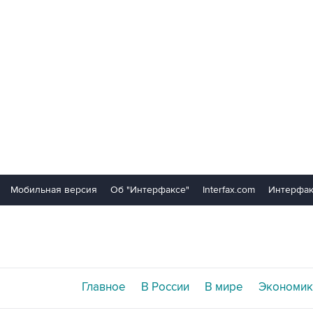
Мобильная версия
Об "Интерфаксе"
Interfax.com
Интерфак
Главное
В России
В мире
Экономик