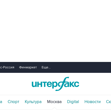
с-Россия
Финмаркет
Еще...
а
Спорт
Культура
Москва
Digital
Новости
С