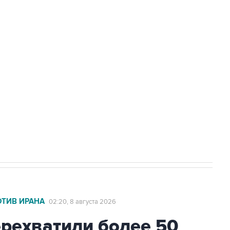
Приморье подростков, готовивших
а службе у электросетевых объектов и
НН 7725383515 Erid: F7NfYUJCUneVdwcydK6A
2027 года импорт, выпуск и обращение
ОТИВ ИРАНА
02:20, 8 августа 2026
ехватили более 50