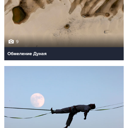
9
Обмеление Дуная