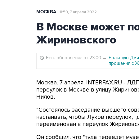
МОСКВА
11:59, 7 апреля 2022
В Москве может п
Жириновского
Есть обновление от 23:00
→
Большую Дмит
прощания с 
Москва. 7 апреля. INTERFAX.RU - Л
переулок в Москве в улицу Жиринов
Нилов.
"Состоялось заседание высшего сове
настаивать, чтобы Луков переулок, 
переименован в переулок Жириновско
Он сообщил, что "туда переедет музе