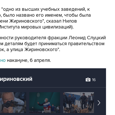
 "одно из высших учебных заведений, к
, было названо его именем, чтобы была
ени Жириновского", сказал Нилов
нститута мировых цивилизаций).
нности руководителя фракции Леонид Слуцкий
м деталям будет приниматься правительством
к, а улица Жириновского".
тно
накануне, 6 апреля.
ириновский
16