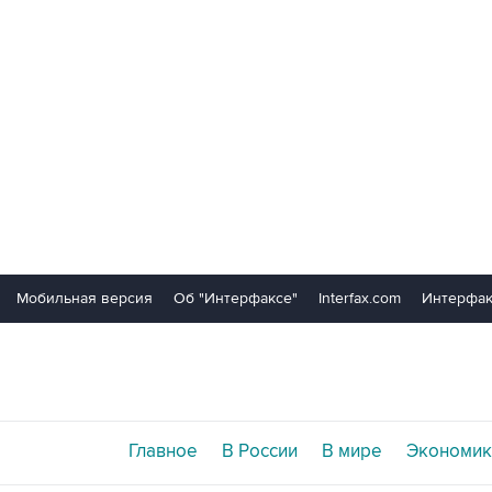
Мобильная версия
Об "Интерфаксе"
Interfax.com
Интерфак
Главное
В России
В мире
Экономик