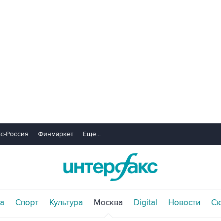
с-Россия
Финмаркет
Еще...
а
Спорт
Культура
Москва
Digital
Новости
С