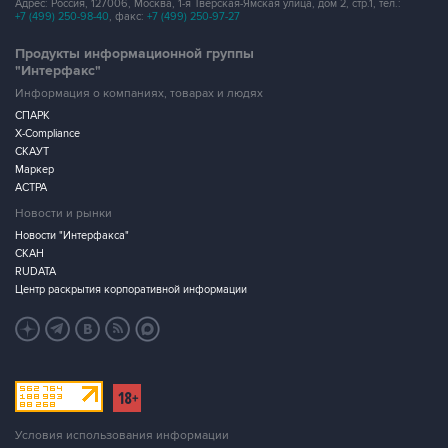
Адрес: Россия, 127006, Москва, 1-я Тверская-Ямская улица, дом 2, стр.1, тел.:
+7 (499) 250-98-40
, факс:
+7 (499) 250-97-27
Продукты информационной группы
"Интерфакс"
Информация о компаниях, товарах и людях
СПАРК
X-Compliance
СКАУТ
Маркер
АСТРА
Новости и рынки
Новости "Интерфакса"
СКАН
RUDATA
Центр раскрытия корпоративной информации
Условия использования информации