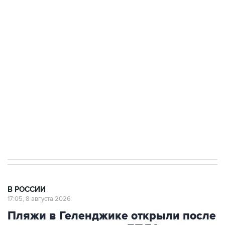
ФСБ сообщила о задержании в Приморье
подростков, готовивших теракт на объекте
Росгвардии
Беспилотные технологии и ИИ на службе у
электросетевых объектов и агрокомплексов
Социальная реклама, АНО «Национальные приоритеты».
ИНН 7725383515 Erid: F7NfYUJCUneVdwcydK6A
Кабмин РФ разрешил до 1 июля 2027 года
импорт, выпуск и обращение бензина Евро 2,
Евро 3, Евро 4
В РОССИИ
17:05, 8 августа 2026
Пляжи в Геленджике открыли после