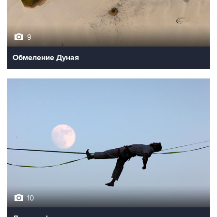
9
Обмеление Дуная
10
Лучшие фото недели