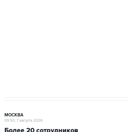
подростков, готовивших теракт на объекте
Росгвардии
Беспилотные технологии и ИИ на службе у
электросетевых объектов и агрокомплексов
Социальная реклама, АНО «Национальные приоритеты».
ИНН 7725383515 Erid: F7NfYUJCUneVdwcydK6A
Аксенов сообщил о четвертом погибшем в
результате атаки ВСУ на Крым
МОСКВА
09:50, 7 августа 2026
Более 20 сотрудников
незарегистрированных