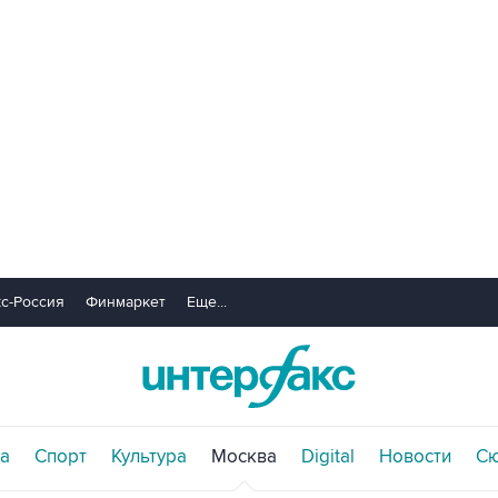
с-Россия
Финмаркет
Еще...
а
Спорт
Культура
Москва
Digital
Новости
С