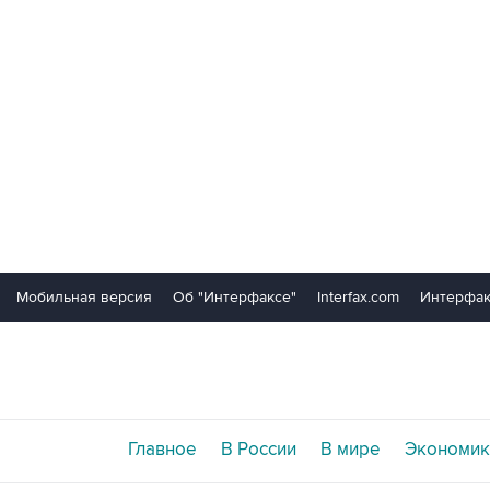
Мобильная версия
Об "Интерфаксе"
Interfax.com
Интерфак
Главное
В России
В мире
Экономик