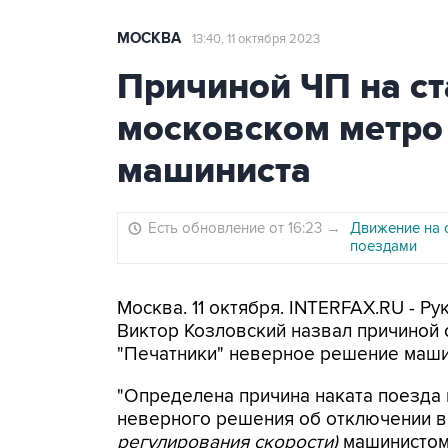
МОСКВА
13:40, 11 октября 2023
Причиной ЧП на ст
московском метро
машиниста
Есть обновление от 16:23
→
Движение на 
поездами
Москва. 11 октября. INTERFAX.RU - 
Виктор Козловский назвал причиной 
"Печатники" неверное решение маши
"Определена причина наката поезда н
неверного решения об отключении 
регулирования скорости)
машинистом 