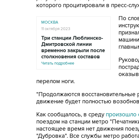
которого процитировали в пресс-слу
По сло
МОСКВА
инстру
11 октября 2023
признал
Три станции Люблинско-
машини
Дмитровской линии
главным
временно закрыли после
столкновения составов
Руково
Читать подробнее
постра
оказыв
перелом ноги.
"Продолжаются восстановительные р
движение будет полностью возобнов
Как сообщалось, в среду
произошло 
поездом на станции метро "Печатник
настоящее время нет движения поезд
"Дубровка". Все службы метро работ