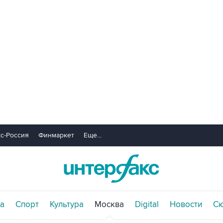
с-Россия
Финмаркет
Еще...
а
Спорт
Культура
Москва
Digital
Новости
С