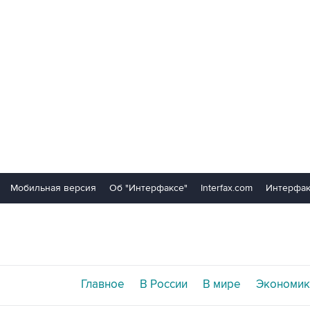
Мобильная версия
Об "Интерфаксе"
Interfax.com
Интерфак
Главное
В России
В мире
Экономик