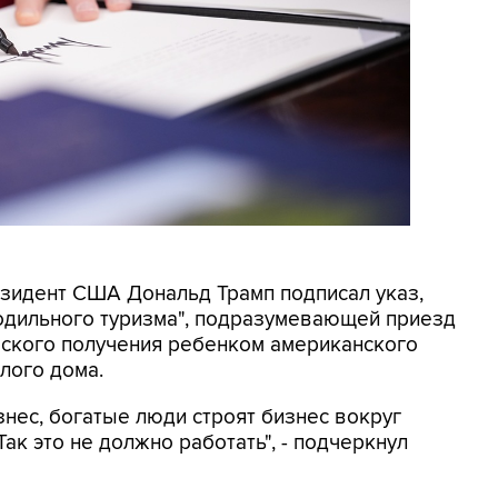
резидент США Дональд Трамп подписал указ,
родильного туризма", подразумевающей приезд
еского получения ребенком американского
лого дома.
знес, богатые люди строят бизнес вокруг
ак это не должно работать", - подчеркнул