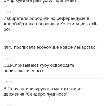
Эмир Кувейта распустил парламент
22:47
Избиратели одобрили на референдуме в
Азербайджане поправки к Конституции - exit-
poll
22:23
ФРС прописала экономике новое лекарство
21:57
США призывают Кубу освободить
политзаключенных
21:46
В Перу активизируются мятежники из
движения "Сендеро луминосо"
21:35