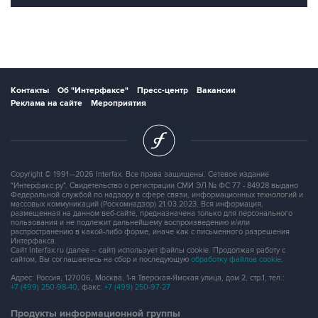
Контакты
Об "Интерфаксе"
Пресс-центр
Вакансии
Реклама на сайте
Мероприятия
Copyright © 1991—2026 Interfax. Все права защищены. Сетевое издание
"Интерфакс.ру". Свидетельство о регистрации СМИ ЭЛ № ФС 77 - 84928 выдано
Федеральной службой по надзору в сфере связи, информационных технологий и
массовых коммуникаций (Роскомнадзор) 21.03.2023. Вся информация,
размещенная на данном веб-сайте, предназначена только для персонального
пользования и не подлежит дальнейшему воспроизведению и/или
распространению в какой-либо форме, иначе как с письменного разрешения
Интерфакса.
Сайт Interfax.ru (далее – сайт) использует файлы cookie. Продолжая работу с
сайтом, Вы соглашаетесь на сбор и последующую
обработку файлов cookie
.
Адрес: Россия, 127006, Москва, 1-я Тверская-Ямская улица, дом 2, стр.1, тел.:
+7 (499) 250-98-40
, факс:
+7 (499) 250-97-27
Продукты информационной группы