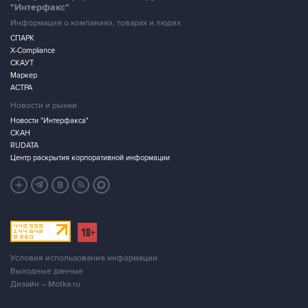
"Интерфакс"
Информация о компаниях, товарах и людях
СПАРК
X-Compliance
СКАУТ
Маркер
АСТРА
Новости и рынки
Новости "Интерфакса"
СКАН
RUDATA
Центр раскрытия корпоративной информации
Условия использования информации
Выходные данные
Дизайн – Motka.ru