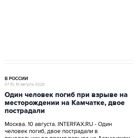
электросетевых объектов и агрокомплексов
Социальная реклама, АНО «Национальные приоритеты».
ИНН 7725383515 Erid: F7NfYUJCUneVdwcydK6A
Путин вывел "Шереметьево" из
стратегического списка с целью снять
препятствие для приватизации
В РОССИИ
07:10, 10 августа 2026
Один человек погиб при взрыве на
месторождении на Камчатке, двое
пострадали
Москва. 10 августа. INTERFAX.RU - Один
человек погиб, двое пострадали в