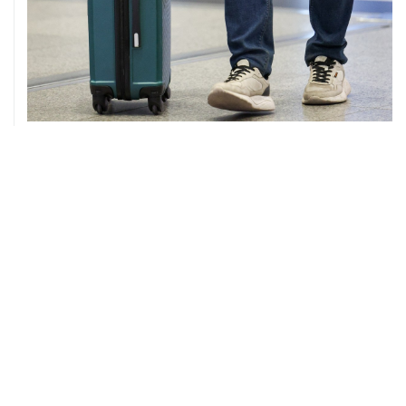
08 августа, 12:26
Пляжи в Геленджике закрыли из-за угрозы атаки
БПЛА
08 августа, 11:59
Возгорание на Ильском НПЗ из-за падения обломков
БПЛА ликвидировано
08 августа, 10:07
В Красноярском крае во время сплава по реке
пропала семья
08 августа, 09:22
Топливо в Севастополе в субботу поступит в продажу