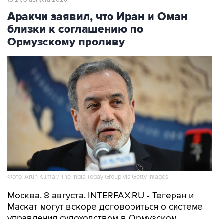
15:21, 8 августа 2026
Аракчи заявил, что Иран и Оман
близки к соглашению по
Ормузскому проливу
Фото: Arun Kumar/ The India Today Group via Getty Images
Москва. 8 августа. INTERFAX.RU - Тегеран и
Маскат могут вскоре договориться о системе
управления судоходством в Ормузском