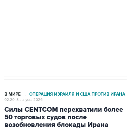
Беспилотные технологии и ИИ на службе у
электросетевых объектов и агрокомплексов
Социальная реклама, АНО «Национальные приоритеты».
ИНН 7725383515 Erid: F7NfYUJCUneVdwcydK6A
Кабмин РФ разрешил до 1 июля 2027 года
импорт, выпуск и обращение бензина Евро 2,
Евро 3, Евро 4
В МИРЕ
ОПЕРАЦИЯ ИЗРАИЛЯ И США ПРОТИВ ИРАНА
→
02:20, 8 августа 2026
Силы CENTCOM перехватили более
50 торговых судов после
возобновления блокады Ирана