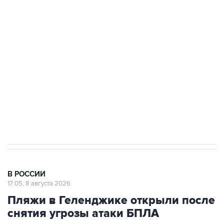
Беспилотные технологии и ИИ на службе у
электросетевых объектов и агрокомплексов
Социальная реклама, АНО «Национальные приоритеты».
ИНН 7725383515 Erid: F7NfYUJCUneVdwcydK6A
Кабмин РФ разрешил до 1 июля 2027 года
импорт, выпуск и обращение бензина Евро 2,
Евро 3, Евро 4
В РОССИИ
17:05, 8 августа 2026
Пляжи в Геленджике открыли после
снятия угрозы атаки БПЛА
Москва. 8 августа. INTERFAX.RU - Власти