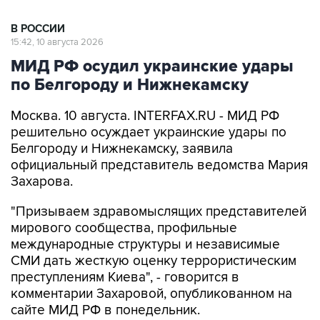
"Призываем здравомыслящих представителей
мирового сообщества, профильные
международные структуры и независимые
СМИ дать жесткую оценку террористическим
преступлениям Киева", - говорится в
комментарии Захаровой, опубликованном на
сайте МИД РФ в понедельник.
Как указывается в комментарии, речь идет об
атаке дронами на Белгород в ночь на 9
августа, в ходе которой под удар попал жилой
сектор, погибли шесть мирных жителей,
пострадали 27 человек, включая мальчиков
четырех и девяти лет, а также об ударе БПЛА
по Нижнекамску утром 10 августа, где в
результате попадания по жилым домам и
промышленным зданиями
погибли 13 человек
,
39 были ранены.