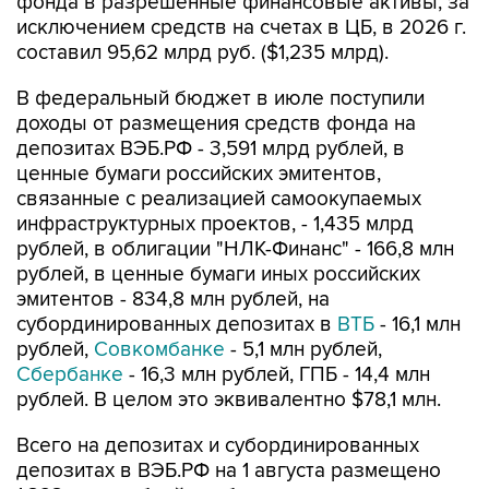
эмитентов - 834,8 млн рублей, на
субординированных депозитах в
ВТБ
- 16,1 млн
рублей,
Совкомбанке
- 5,1 млн рублей,
Сбербанке
- 16,3 млн рублей, ГПБ - 14,4 млн
рублей. В целом это эквивалентно $78,1 млн.
Всего на депозитах и субординированных
депозитах в ВЭБ.РФ на 1 августа размещено
1,323 трлн рублей, в облигациях госкомпании
"Российские автомобильные дороги" - 517,037
млрд рублей, ООО "НЛК-Финанс" - 250,667
млрд рублей, ООО "Авиакапитал-сервис" -
174,816 млрд рублей, ППК "Фонд развития
территорий" - 149,725 млрд рублей, ГТЛК -
182,61 млрд рублей, ООО
"ВК"
- 60 млрд
рублей, госкорпорации "Ростех" - 503,486 млрд
рублей, ООО "Инфраструктурные
инвестиции-4" - 4,05 млрд рублей, других
российских эмитентов - 63,7 млрд рублей,
$1,875 млрд и 10 млрд юаней.