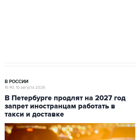
электросетевых объектов и агрокомплексов
Социальная реклама, АНО «Национальные приоритеты».
ИНН 7725383515 Erid: F7NfYUJCUneVdwcydK6A
Путин вывел "Шереметьево" из
стратегического списка с целью снять
препятствие для приватизации
В РОССИИ
16:40, 10 августа 2026
В Петербурге продлят на 2027 год
запрет иностранцам работать в
такси и доставке