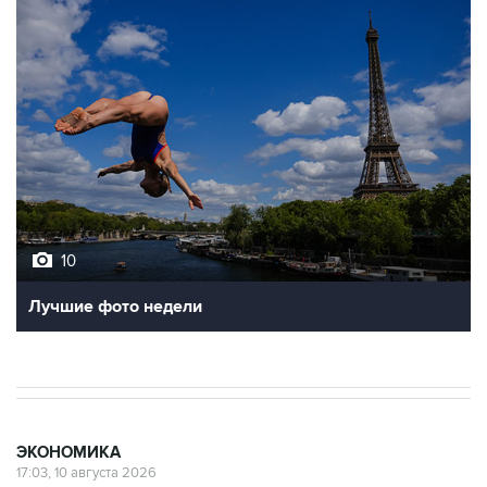
Лучшие фото недели
ЭКОНОМИКА
17:03, 10 августа 2026
ФНБ в июле сократился на 383,3
млрд рублей, до 12,72 трлн рублей
Москва. 10 августа. INTERFAX.RU - Объем
Фонда национального благосостояния (ФНБ) в
июле сократился на 383,3 млрд рублей после
роста
на 148,9 млрд рублей в июне,
свидетельствуют данные, опубликованные на
сайте Минфина РФ.
Объем ФНБ на 1 августа составил 12 трлн