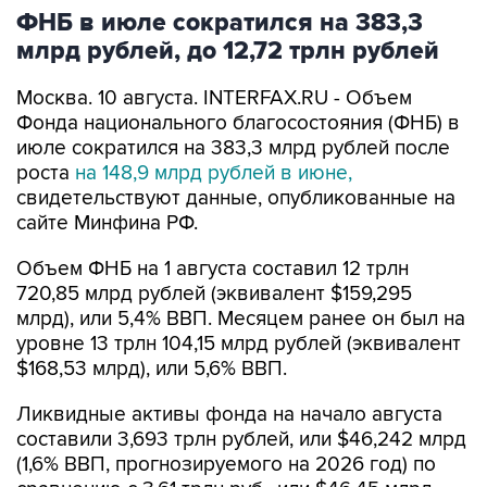
720,85 млрд рублей (эквивалент $159,295
млрд), или 5,4% ВВП. Месяцем ранее он был на
уровне 13 трлн 104,15 млрд рублей (эквивалент
$168,53 млрд), или 5,6% ВВП.
Ликвидные активы фонда на начало августа
составили 3,693 трлн рублей, или $46,242 млрд
(1,6% ВВП, прогнозируемого на 2026 год) по
сравнению с 3,61 трлн руб., или $46,45 млрд
(1,5% ВВП) месяцем ранее.
В целях софинансирования формирования
пенсионных накоплений застрахованных лиц,
уплативших дополнительные страховые
взносы на накопительную пенсию, в июле
средства фонда на 100 тыс. рублей были
зачислены на единый счет федерального
бюджета.
В июле средства ФНБ в сумме 1,632 млрд