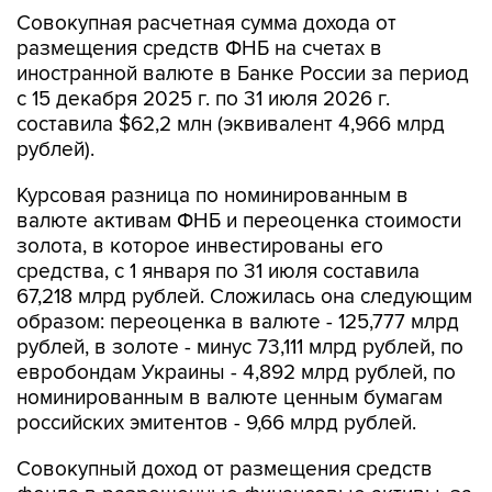
67,218 млрд рублей. Сложилась она следующим
образом: переоценка в валюте - 125,777 млрд
рублей, в золоте - минус 73,111 млрд рублей, по
евробондам Украины - 4,892 млрд рублей, по
номинированным в валюте ценным бумагам
российских эмитентов - 9,66 млрд рублей.
Совокупный доход от размещения средств
фонда в разрешенные финансовые активы, за
исключением средств на счетах в ЦБ, в 2026 г.
составил 95,62 млрд руб. ($1,235 млрд).
В федеральный бюджет в июле поступили
доходы от размещения средств фонда на
депозитах ВЭБ.РФ - 3,591 млрд рублей, в
ценные бумаги российских эмитентов,
связанные с реализацией самоокупаемых
инфраструктурных проектов, - 1,435 млрд
рублей, в облигации "НЛК-Финанс" - 166,8 млн
рублей, в ценные бумаги иных российских