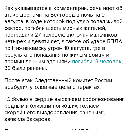
После атак Следственный комитет России
возбудил уголовные дела о терактах.
"С болью в сердце выражаем соболезнования
родным и близким погибших, желаем
скорейшего выздоровления раненым", -
заявила Захарова.
По словам представителя МИД РФ, "эти
бессмысленные с военной точки зрения удары
враг осуществляет сознательно в
террористических целях".
Мария Захарова
Белгород
МИД РФ
Нижнекамск
Купить подписку на профессиональную ленту
Подписаться на рассылку главных новостей сайта