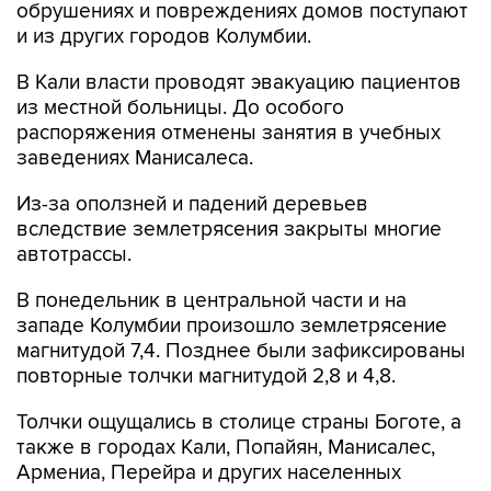
В понедельник в центральной части и на
западе Колумбии произошло землетрясение
магнитудой 7,4. Позднее были зафиксированы
повторные толчки магнитудой 2,8 и 4,8.
Толчки ощущались в столице страны Боготе, а
также в городах Кали, Попайян, Манисалес,
Армениа, Перейра и других населенных
пунктах страны.
Согласно сообщениям Геологической службы
Колумбии, землетрясение стало самым
сильным за последние десять лет.
Колумбия
Купить подписку на профессиональную ленту
Подписаться на рассылку главных новостей сайта