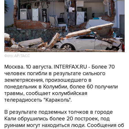
землетрясения, произошедшего в
понедельник в Колумбии, более 60 получили
травмы, сообщает колумбийская
телерадиосеть "Караколь".
В результате подземных толчков в городе
Кали обрушились более 20 построек, под
руинами могут находиться люди. Сообщения об
обрушениях и повреждениях домов поступают
и из других городов Колумбии.
В Кали власти проводят эвакуацию пациентов
из местной больницы. До особого
распоряжения отменены занятия в учебных
заведениях Манисалеса.
Из-за оползней и падений деревьев
вследствие землетрясения закрыты многие
автотрассы.