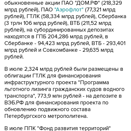
инфраструктурного проекта "Программа
льготного лизинга гражданских судов водного
транспорта", 773,9 млн рублей - на депозите в
ВЭБ.РФ для финансирования проекта по
обновлению подвижного состава
Петербургского метрополитена.
В июле ППК "Фонд развития территорий"
частично погасила облигации на 1,126 млрд
рублей, "НЛК-Финанс" - на 804,7 млн рублей,
ГТЛК - на 507,4 млн рублей.
ВЭБ.РФ в июле досрочно возвратил с
депозитов 1 трлн рублей, размещенных для
финансирования ряда проектов, в том числе
по приобретению и предоставлению во
владение и лизинг вагонов Московского метро
(КЖЦ-1 и КЖЦ-2) и по реконструкции наземного
электротранспорта в Ярославле, Перми,
Липецке, Курске и Краснодаре.