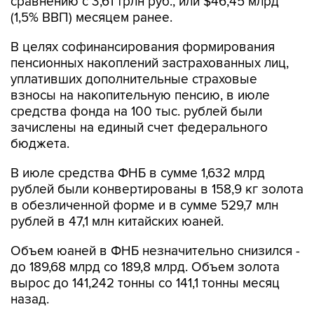
рублей были конвертированы в 158,9 кг золота
в обезличенной форме и в сумме 529,7 млн
рублей в 47,1 млн китайских юаней.
Объем юаней в ФНБ незначительно снизился -
до 189,68 млрд со 189,8 млрд. Объем золота
вырос до 141,242 тонны со 141,1 тонны месяц
назад.
Совокупная расчетная сумма дохода от
размещения средств ФНБ на счетах в
иностранной валюте в Банке России за период
с 15 декабря 2025 г. по 31 июля 2026 г.
составила $62,2 млн (эквивалент 4,966 млрд
рублей).
Курсовая разница по номинированным в
валюте активам ФНБ и переоценка стоимости
золота, в которое инвестированы его
средства, с 1 января по 31 июля составила