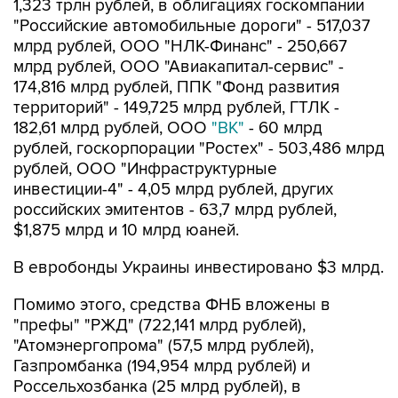
В евробонды Украины инвестировано $3 млрд.
Помимо этого, средства ФНБ вложены в
"префы" "РЖД" (722,141 млрд рублей),
"Атомэнергопрома" (57,5 млрд рублей),
Газпромбанка (194,954 млрд рублей) и
Россельхозбанка (25 млрд рублей), в
обыкновенные акции ПАО "ДОМ.РФ" (218,329
млрд рублей), ПАО
"Аэрофлот"
(77,321 млрд
рублей), ГТЛК (58,334 млрд рублей), Сбербанка
(3 трлн 106 млрд рублей), ВТБ (211,52 млрд
рублей), на субординированных депозитах
находятся в ГПБ 204,286 млрд рублей, в
Сбербанке - 94,423 млрд рублей, ВТБ - 293,401
млрд рублей и Совкомбанке - 29,635 млрд
рублей.
В июле 2,324 млрд рублей были размещены в
облигации ГТЛК для финансирования