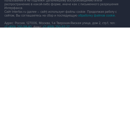
пользования и не подлежит дальнейшему воспроизведению и/или
распространению в какой-либо форме, иначе как с письменного разрешения
Интерфакса.
Сайт Interfax.ru (далее – сайт) использует файлы cookie. Продолжая работу с
сайтом, Вы соглашаетесь на сбор и последующую
обработку файлов cookie
.
Адрес: Россия, 127006, Москва, 1-я Тверская-Ямская улица, дом 2, стр.1, тел.:
+7 (499) 250-98-40
, факс:
+7 (499) 250-97-27
Продукты информационной группы
"Интерфакс"
Информация о компаниях, товарах и людях
СПАРК
X-Compliance
СКАУТ
Маркер
АСТРА
Новости и рынки
Новости "Интерфакса"
СКАН
RUDATA
Центр раскрытия корпоративной информации