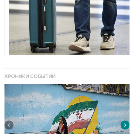
ХРОНИКИ СОБЫТИЙ
❮
❯