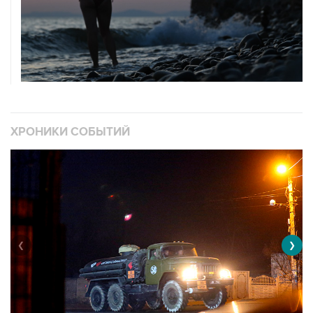
ХРОНИКИ СОБЫТИЙ
❮
❯