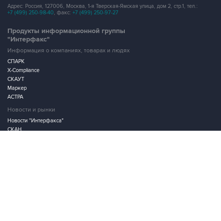
Продукты информационной группы
"Интерфакс"
Информация о компаниях, товарах и людях
СПАРК
X-Compliance
СКАУТ
Маркер
АСТРА
Новости и рынки
Новости "Интерфакса"
СКАН
RUDATA
Центр раскрытия корпоративной информации
Условия использования информации
Выходные данные
Дизайн – Motka.ru