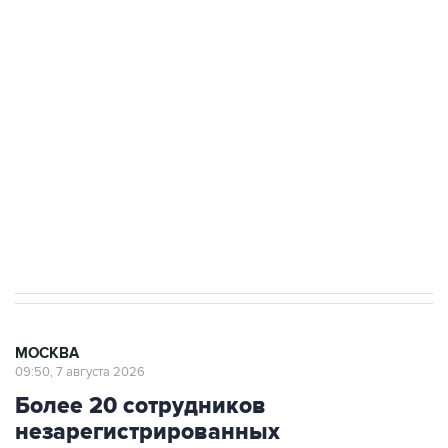
ФСБ сообщила о задержании в Приморье
подростков, готовивших теракт на объекте
Росгвардии
Беспилотные технологии и ИИ на службе у
электросетевых объектов и агрокомплексов
Социальная реклама, АНО «Национальные приоритеты».
ИНН 7725383515 Erid: F7NfYUJCUneVdwcydK6A
Аксенов сообщил о четвертом погибшем в
результате атаки ВСУ на Крым
МОСКВА
09:50, 7 августа 2026
Более 20 сотрудников
незарегистрированных