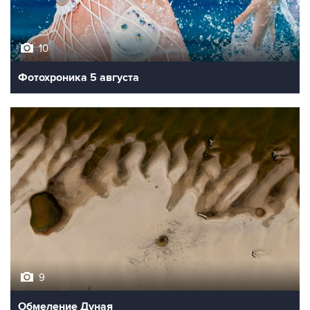
10
Фотохроника 5 августа
9
Обмеление Дуная