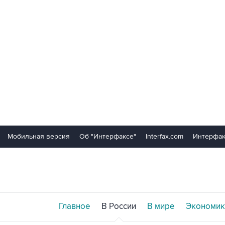
Мобильная версия
Об "Интерфаксе"
Interfax.com
Интерфак
Главное
В России
В мире
Экономик