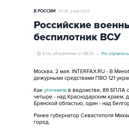
В РОССИИ
07:35, 2 мая 2025
Российские военны
беспилотник ВСУ
Есть обновление от 08:35
→
Что случилось
Москва. 2 мая. INTERFAX.RU - В Мин
дежурными средствами ПВО 121 украи
Как
уточнили
в ведомстве, 89 БПЛА с
четыре - над Краснодарским краем, д
Брянской областью, один - над Белго
Ранее губернатор Севастополя Мих
город.