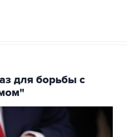
огибшем в результате атаки ВСУ на
аз для борьбы с
мом"