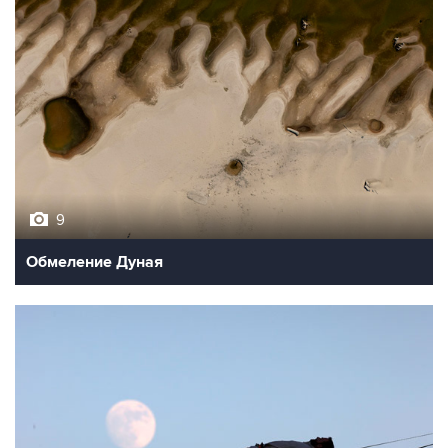
9
Обмеление Дуная