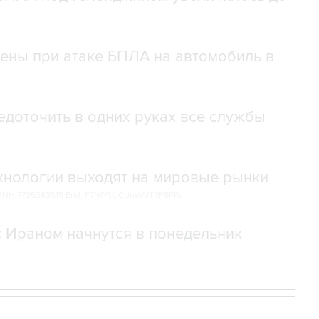
нены при атаке БПЛА на автомобиль в
доточить в одних руках все службы
ехнологии выходят на мировые рынки
НН 7725383515 Erid: F7NfYUJCUneVdTRF8PRs
с Ираном начнутся в понедельник