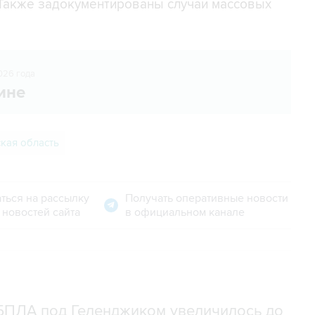
 Также задокументированы случаи массовых
026 года
ине
ская область
ться на рассылку
Получать оперативные новости
 новостей сайта
в официальном канале
 БПЛА под Геленджиком увеличилось до