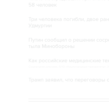
58 человек
Три человека погибли, двое ра
Удмуртии
Путин сообщил о решении сосре
тыла Минобороны
Как российские медицинские т
Социальная реклама, АНО «Национальные приоритеты».
И
Трамп заявил, что переговоры 