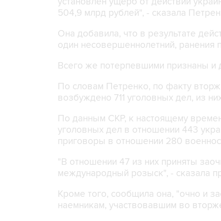
установлен ущерб от действий укра
504,9 млрд рублей", - сказала Петре
Она добавила, что в результате дейс
один несовершеннолетний, ранения по
Всего же потерпевшими признаны и 
По словам Петренко, по факту вторж
возбуждено 711 уголовных дел, из них
По данным СКР, к настоящему време
уголовных дел в отношении 443 укр
приговоры в отношении 280 военно
"В отношении 47 из них приняты зао
международный розыск", - сказала п
Кроме того, сообщила она, "очно и 
наемникам, участвовавшим во вторже