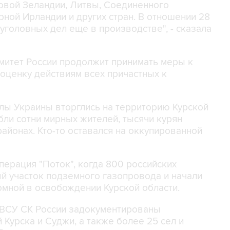
Новой Зеландии, Литвы, Соединенного
ной Ирландии и других стран. В отношении 28
уголовных дел еще в производстве", - сказала
митет России продолжит принимать меры к
 оценку действиям всех причастных к
лы Украины вторглись на территорию Курской
бли сотни мирных жителей, тысячи курян
айонах. Кто-то оставался на оккупированной
перация "Поток", когда 800 российских
й участок подземного газопровода и начали
мной в освобождении Курской области.
ГВСУ СК России задокументированы
Курска и Суджи, а также более 25 сел и