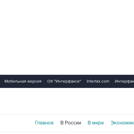
Мобильная версия
Об "Интерфаксе"
Interfax.com
Интерфак
Главное
В России
В мире
Экономик