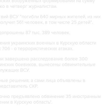
инских вооруженных формирований на сумму
нко в четверг журналистам.
твий ВСУ "погибли 640 мирных жителей, из них
лучил 561 человек, в том числе 25 детей".
допрошены 87 тыс. 389 человек.
ения украинских военных в Курскую области
 706 - о террористических атаках.
ни завершено расследование более 300
аинских боевиков, вынесены обвинительные
служащих ВСУ.
чные решения, а сами лица объявлены в
редставитель СКР.
заочно предъявлено обвинение 35 иностранным
нии в Курскую область".