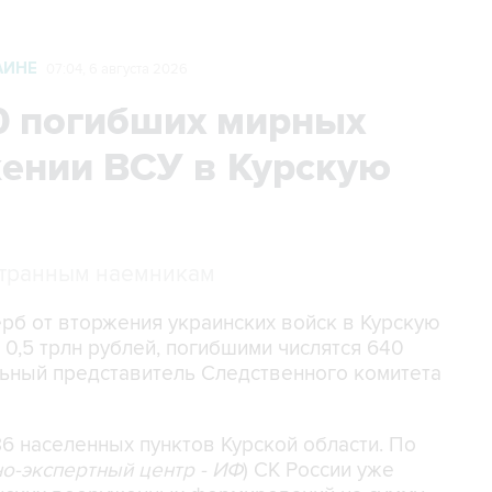
АИНЕ
07:04, 6 августа 2026
0 погибших мирных
жении ВСУ в Курскую
странным наемникам
ерб от вторжения украинских войск в Курскую
0,5 трлн рублей, погибшими числятся 640
ьный представитель Следственного комитета
6 населенных пунктов Курской области. По
о-экспертный центр - ИФ
) СК России уже