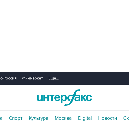
с-Россия
Финмаркет
Еще...
а
Спорт
Культура
Москва
Digital
Новости
С