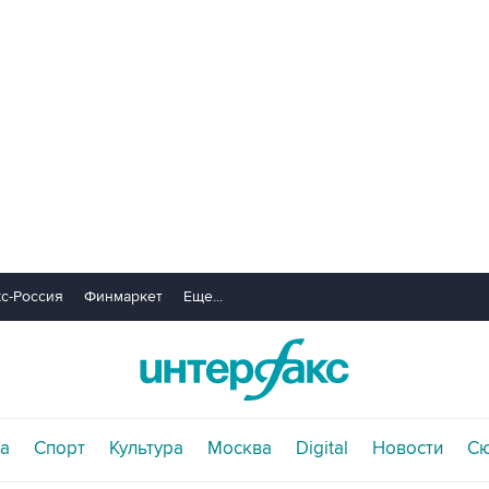
с-Россия
Финмаркет
Еще...
а
Спорт
Культура
Москва
Digital
Новости
С