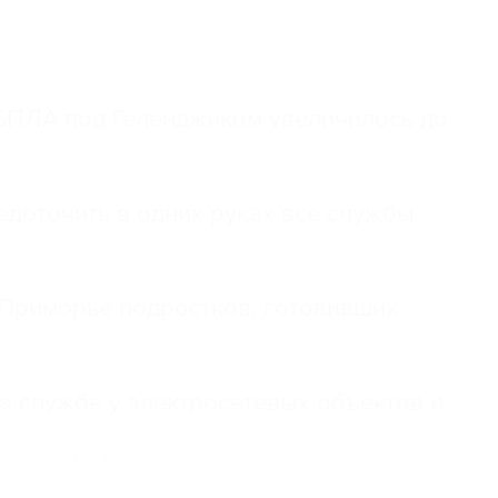
 БПЛА под Геленджиком увеличилось до
доточить в одних руках все службы
Приморье подростков, готовивших
а службе у электросетевых объектов и
НН 7725383515 Erid: F7NfYUJCUneVdwcydK6A