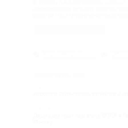
В субботу днем Богодистов
сообщал
Дивноморском сельских округах закр
работой ПВО. Ограничения были вве
Геленджик
Алексей Богодистов
Купить подписку на
Подписа
профессиональную ленту
главных
НОВОСТИ ПО ТЕМЕ
8 августа 16:34
Аэропорт Геленджика вернулся к шт
8 августа 13:02
Двое раненных при атаке БПЛА в Г
Москву