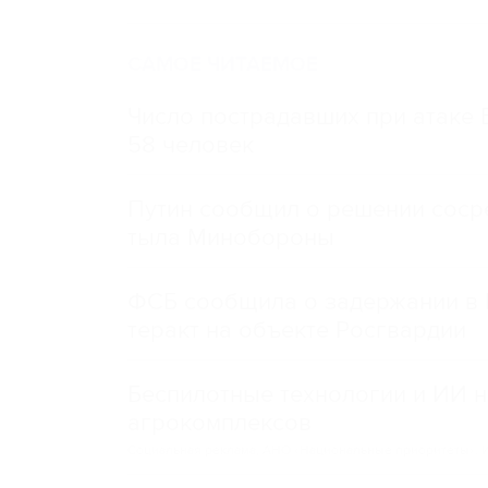
САМОЕ ЧИТАЕМОЕ
Число пострадавших при атаке
58 человек
Путин сообщил о решении сосре
тыла Минобороны
ФСБ сообщила о задержании в 
теракт на объекте Росгвардии
Беспилотные технологии и ИИ н
агрокомплексов
Социальная реклама, АНО «Национальные приоритеты».
И