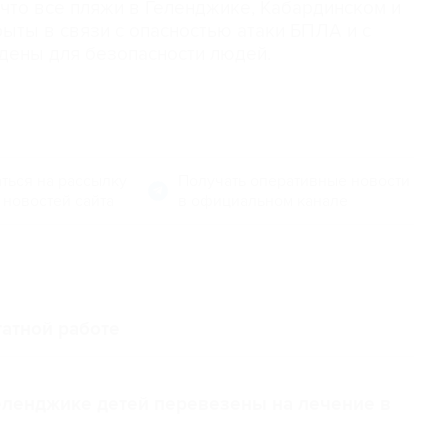
, что все пляжи в Геленджике, Кабардинском и
ыты в связи с опасностью атаки БПЛА и с
дены для безопасности людей.
ться на рассылку
Получать оперативные новости
 новостей сайта
в официальном канале
атной работе
еленджике детей перевезены на лечение в