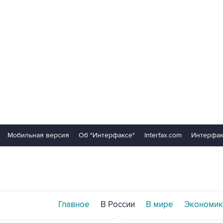
Мобильная версия
Об "Интерфаксе"
Interfax.com
Интерфак
Главное
В России
В мире
Экономик