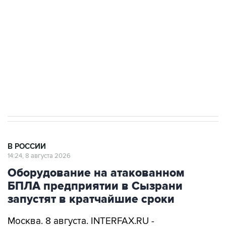
Беспилотные технологии и ИИ на службе у
электросетевых объектов и агрокомплексов
Социальная реклама, АНО «Национальные приоритеты».
ИНН 7725383515 Erid: F7NfYUJCUneVdwcydK6A
Кабмин РФ разрешил до 1 июля 2027 года
импорт, выпуск и обращение бензина Евро 2,
Евро 3, Евро 4
В РОССИИ
14:24, 8 августа 2026
Оборудование на атакованном
БПЛА предприятии в Сызрани
запустят в кратчайшие сроки
Москва. 8 августа. INTERFAX.RU -