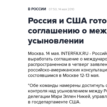
В РОССИИ
07:50, 14 мая 2010
Россия и США гото
соглашению о ме
усыновлении
Москва. 14 мая. INTERFAX.RU - Росс
выработать соглашение о междунаро
распространенном в четверг заявле
российско-американских консультац
состоявшимся в Москве 12-13 мая.
"Обе команды намерены достигнуть
контроля над усыновлением между Ро
делегации Мэри Эллен Никей, управ
в госдепартаменте США.