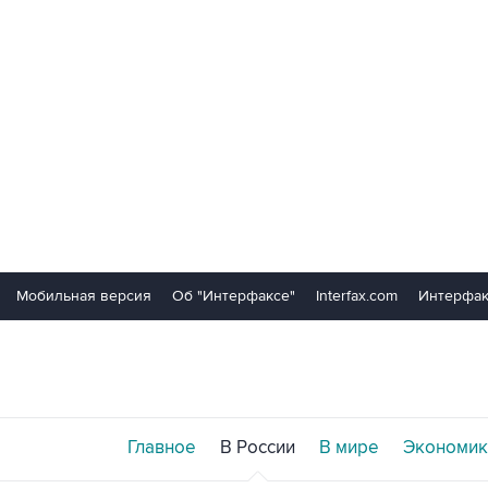
Мобильная версия
Об "Интерфаксе"
Interfax.com
Интерфак
Главное
В России
В мире
Экономик