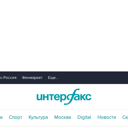
с-Россия
Финмаркет
Еще...
а
Спорт
Культура
Москва
Digital
Новости
С