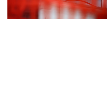
06 августа, 16:02
Международные резервы России с 24 по 31 июля
сократились на $11,8 млрд
ХРОНИКИ СОБЫТИЙ
❮
❯