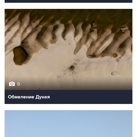
9
Обмеление Дуная