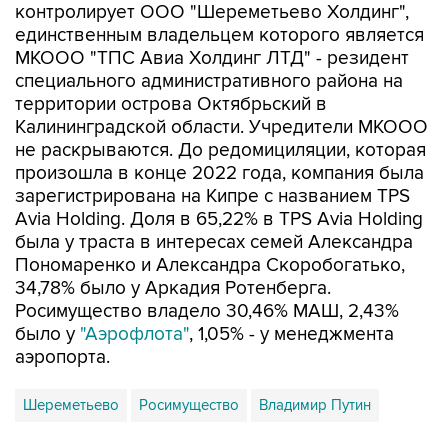
контролирует ООО "Шереметьево Холдинг",
единственным владельцем которого является
МКООО "ТПС Авиа Холдинг ЛТД" - резидент
специального административного района на
территории острова Октябрьский в
Калининградской области. Учредители МКООО
не раскрываются. До редомициляции, которая
произошла в конце 2022 года, компания была
зарегистрирована на Кипре с названием TPS
Avia Holding. Доля в 65,22% в TPS Avia Holding
была у траста в интересах семей Александра
Пономаренко и Александра Скоробогатько,
34,78% было у Аркадия Ротенберга.
Росимущество владело 30,46% МАШ, 2,43%
было у
"Аэрофлота"
, 1,05% - у менеджмента
аэропорта.
Шереметьево
Росимущество
Владимир Путин