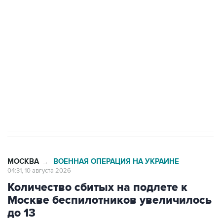
Беспилотные технологии и ИИ на службе у
электросетевых объектов и агрокомплексов
Социальная реклама, АНО «Национальные приоритеты».
ИНН 7725383515 Erid: F7NfYUJCUneVdwcydK6A
Путин вывел "Шереметьево" из
стратегического списка с целью снять
препятствие для приватизации
МОСКВА
ВОЕННАЯ ОПЕРАЦИЯ НА УКРАИНЕ
→
04:31, 10 августа 2026
Количество сбитых на подлете к
Москве беспилотников увеличилось
до 13