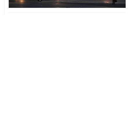
10 августа, 02:31
Доступ к интернету на Камчатке ограничат с 12 по 16
августа
09 августа, 22:39
Число жертв атаки БПЛА на Белгород выросло до
шести
09 августа, 21:58
Два мирных жителя погибли, семеро пострадали в
результате атаки БПЛА на ДНР
09 августа, 20:30
Что произошло за день: воскресенье, 9 августа
09 августа, 18:04
Внуково обслуживает рейсы по согласованию