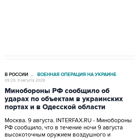
Социальная реклама, АНО «Национальные приоритеты».
ИНН 7725383515 Erid: F7NfYUJCUneVdwcydK6A
Кабмин РФ разрешил до 1 июля 2027 года
импорт, выпуск и обращение бензина Евро 2,
Евро 3, Евро 4
В РОССИИ
ВОЕННАЯ ОПЕРАЦИЯ НА УКРАИНЕ
→
09:29, 9 августа 2026
Минобороны РФ сообщило об
ударах по объектам в украинских
портах и в Одесской области
Москва. 9 августа. INTERFAX.RU - Минобороны
РФ сообщило, что в течение ночи 9 августа
высокоточным оружием воздушного и