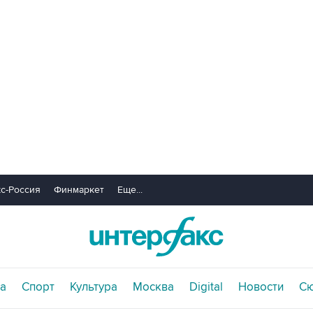
с-Россия
Финмаркет
Еще...
а
Спорт
Культура
Москва
Digital
Новости
С