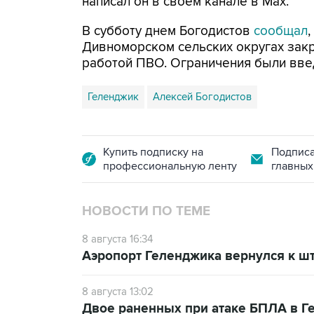
написал он в своем канале в Max.
В субботу днем Богодистов
сообщал
Дивноморском сельских округах закр
работой ПВО. Ограничения были вве
Геленджик
Алексей Богодистов
Купить подписку на
Подписа
профессиональную ленту
главных
НОВОСТИ ПО ТЕМЕ
8 августа 16:34
Аэропорт Геленджика вернулся к шт
8 августа 13:02
Двое раненных при атаке БПЛА в Г