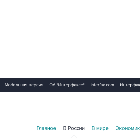
Мобильная версия
Об "Интерфаксе"
Interfax.com
Интерфак
Главное
В России
В мире
Экономик