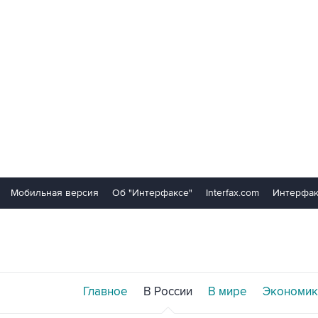
Мобильная версия
Об "Интерфаксе"
Interfax.com
Интерфак
Главное
В России
В мире
Экономик