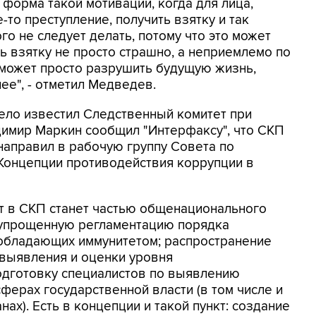
форма такой мотивации, когда для лица,
то преступление, получить взятку и так
го не следует делать, потому что это может
ь взятку не просто страшно, а неприемлемо по
 может просто разрушить будущую жизнь,
лее", - отметил Медведев.
ело известил Следственный комитет при
димир Маркин сообщил "Интерфаксу", что СКП
направил в рабочую группу Совета по
Концепции противодействия коррупции в
т в СКП станет частью общенационального
е упрощенную регламентацию порядка
 обладающих иммунитетом; распространение
 выявления и оценки уровня
одготовку специалистов по выявлению
ферах государственной власти (в том числе и
ах). Есть в концепции и такой пункт: создание