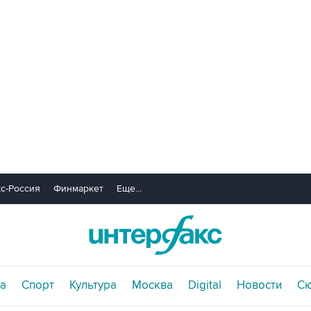
с-Россия
Финмаркет
Еще...
а
Спорт
Культура
Москва
Digital
Новости
С