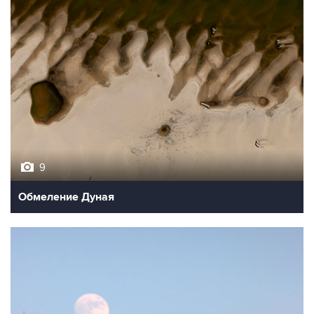
9
Обмеление Дуная