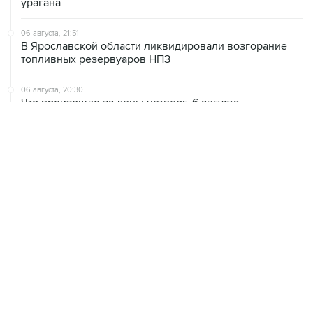
урагана
06 августа, 21:51
В Ярославской области ликвидировали возгорание
топливных резервуаров НПЗ
06 августа, 20:30
Что произошло за день: четверг, 6 августа
06 августа, 20:28
В ИКИ РАН предложили выделить на Луне район для
падения старых аппаратов и ступеней ракет