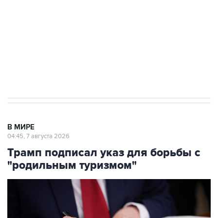
Как российские медицинские технологии
выходят на мировые рынки
Социальная реклама, АНО «Национальные приоритеты».
ИНН 7725383515 Erid: F7NfYUJCUneVdTRF8PRs
Аксенов сообщил о четвертом погибшем в
результате атаки ВСУ на Крым
В МИРЕ
04:45, 7 августа 2026
Трамп подписал указ для борьбы с
"родильным туризмом"