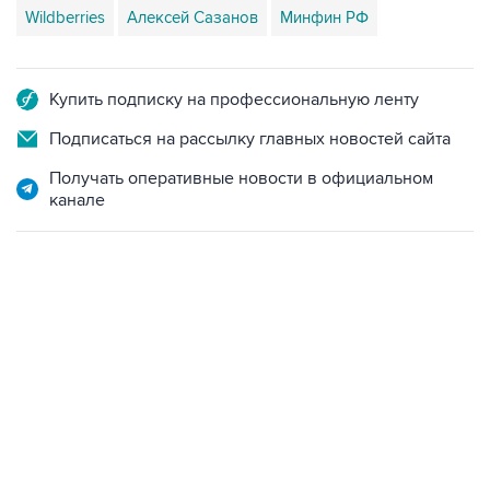
Wildberries
Алексей Сазанов
Минфин РФ
Купить подписку на профессиональную ленту
Подписаться на рассылку главных новостей сайта
Получать оперативные новости в официальном
канале
НОВОСТИ ПО ТЕМЕ
6 августа 15:54
Ведомства РФ предложат меры поддержки
предпринимателей, пострадавших от атак на
логокомплексы
30 июля 18:26
Новак и Орешкин поручили подготовить