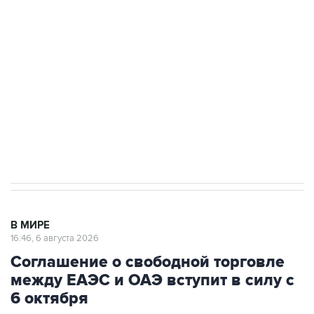
одних руках все службы тыла Минобороны
Как российские медицинские технологии
выходят на мировые рынки
Социальная реклама, АНО «Национальные приоритеты».
ИНН 7725383515 Erid: F7NfYUJCUneVdTRF8PRs
Трамп заявил, что переговоры с Ираном
начнутся в понедельник
В МИРЕ
16:46, 6 августа 2026
Соглашение о свободной торговле
между ЕАЭС и ОАЭ вступит в силу с
6 октября