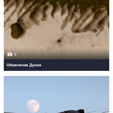
9
Обмеление Дуная