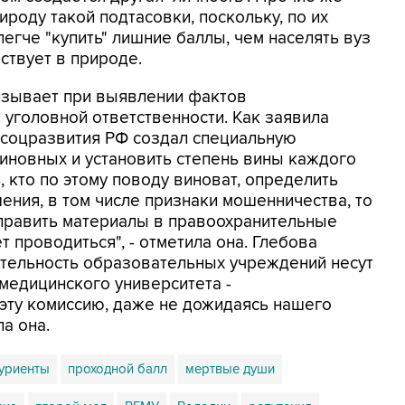
ироду такой подтасовки, поскольку, по их
егче "купить" лишние баллы, чем населять вуз
ствует в природе.
изывает при выявлении фактов
уголовной ответственности. Как заявила
всоцразвития РФ создал специальную
виновных и установить степень вины каждого
, кто по этому поводу виноват, определить
ения, в том числе признаки мошенничества, то
аправить материалы в правоохранительные
т проводиться", - отметила она. Глебова
еятельность образовательных учреждений несут
 медицинского университета -
ту комиссию, даже не дожидаясь нашего
а она.
уриенты
проходной балл
мертвые души