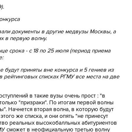
).
конкурса
давали документы в другие медвузы Москвы, а
х в первую волну.
це срока - с 18 по 25 июля (период приема
е:
е будут приняты вне конкурса и 5 гениев из
 в рейтинговых списках РГМУ все места на две
ступлений в такие вузы очень прост : "в
олько "призраки". По итогам первой волны
ы". Начнется вторая волна, в которую будут
ого же списка, и они опять "не принесут
ство реальных высокобалльных абитуриентов
ГМУ сможет в неофициальную третью волну