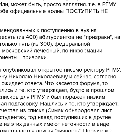
Или, может быть, просто заплатил. т.е. в РГМУ
 в обе официальные волны ПОСТУПИТЬ НЕ
омендованных к поступлению в вуз на
сять (из 400) абитуриентов не "призраки", на
только пять (из 300), федеральной
 на московский лечебный, по информации
иенты - призраки.
 опубликовал открытое письмо ректору РГМУ,
ну Николаю Николаевичу и сейчас, согласно
ожидает ответа. Что касается форума, то
ись и те, кто утверждает, будто в прошлом
списков для РГМУ и был поражен низким
л подтасовку. Нашлись и те, кто утверждает,
тчества из списка (Симак обнародовал лист
студентах, год назад поступивших в другие
 из этих данных имеют неточности в виде
зом создается другая "личность". Прочие же