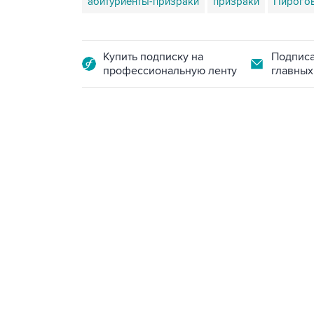
абитуриенты-призраки
призраки
Пирого
Купить подписку на
Подписа
профессиональную ленту
главных