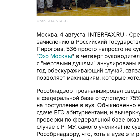
Фото: ИТАР-ТАСС
Москва. 4 августа. INTERFAX.RU - С
зачислению в Российский государст
Пирогова, 536 просто напросто не с
"
Эхо Москвы
" в четверг руководите
с "мертвыми душами" аннулированы в
год обескураживающий случай, связан
позволяет махинациям, которые хоте
Рособнадзор проанализировал сведен
в федеральной базе отсутствуют 75
на поступление в вуз. Обыкновенно
сдаче ЕГЭ абитуриентами, и вычеркну
проверки по федеральной базе оказы
случае с РГМУ, самого ученика) не с
Рособрнадзору, что, хоть в вузе эти 