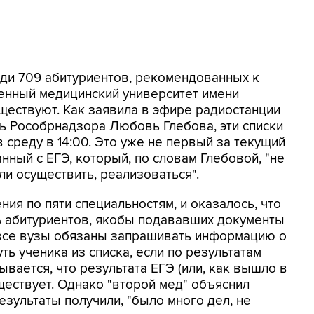
реди 709 абитуриентов, рекомендованных к
венный медицинский университет имени
уществуют. Как заявила в эфире радиостанции
ль Рособрнадзора Любовь Глебова, эти списки
 среду в 14:00. Это уже не первый за текущий
ный с ЕГЭ, который, по словам Глебовой, "не
ли осуществить, реализоваться".
ия по пяти специальностям, и оказалось, что
% абитуриентов, якобы подававших документы
 все вузы обязаны запрашивать информацию о
ть ученика из списка, если по результатам
вается, что результата ЕГЭ (или, как вышло в
уществует. Однако "второй мед" объяснил
результаты получили, "было много дел, не