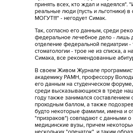
принять всех, кто ждал и надеялся". "
реальные люди (пусть и льготники)
МОГУТ!!!" - негодует Симак.
Так, согласно его данным, среди рек
федеральное лечебное дело - лишь де
отделение федеральной педиатрии - 
стоматологии - трое не из списка, а
Симака, все рекомендованные абитур
В своем Живом Журнале программист
академику РАМН, профессору Володи
его данным на студенческом форуме, 
среди высказывающихся в треде нашл
году также занимался составлением 
проходным баллом, а также подозрева
будто некоторые фамилии, имена и о
"призраков") совпадают с данными о 
медицинские вузы, причем некоторые
нескольких "опечаток", и таким обра