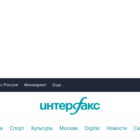
с-Россия
Финмаркет
Еще...
а
Спорт
Культура
Москва
Digital
Новости
С