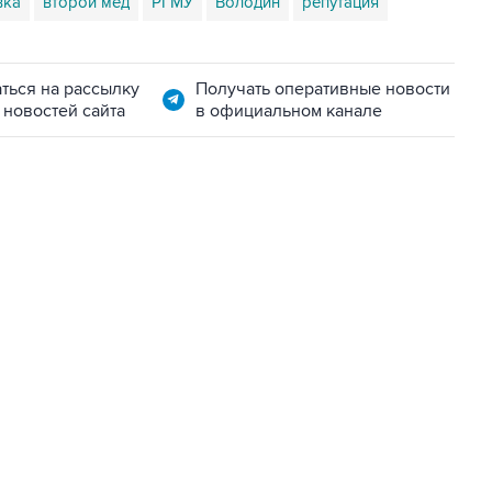
вка
второй мед
РГМУ
Володин
репутация
ться на рассылку
Получать оперативные новости
 новостей сайта
в официальном канале
06:42, 8 августа 2026