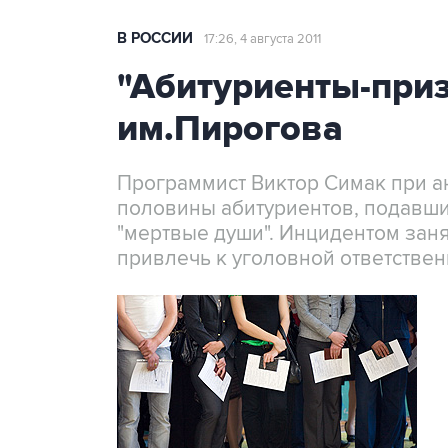
В РОССИИ
17:26, 4 августа 2011
"Абитуриенты-при
им.Пирогова
Программист Виктор Симак при а
половины абитуриентов, подавших
"мертвые души". Инцидентом заня
привлечь к уголовной ответствен