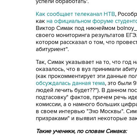
успели обработать".
Как сообщает телеканал НТВ
, Рособ
как
на официальном форуме студен
Виктор Симак под никнеймом bolnoy
своего мониторинга результатов ЕГЭ.
котором рассказал о том, что провес
абитуриент".
Так, Симак указывает на то, что год 
оказалось, что в вуз принимали абит
(как прокомментирует эти данные п
обсуждалась данная тема
, это были 
людей лечить будет??"). В данном п
подтасовку" фактов, причем речь иде
комиссии, а о намного больших цифра
в своем интервью "Эхо Москвы". Сим
призраками" и выявил некоторые за
Такие ученики, по словам Симака: