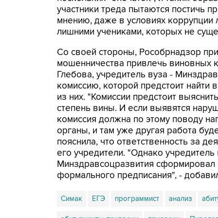
участники треда пытаются постичь пр
мнению, даже в условиях коррупции л
лишними учениками, которых не суще
Со своей стороны, Рособрнадзор пр
мошенничества привлечь виновных к 
Глебова, учредитель вуза - Минздра
комиссию, которой предстоит найти 
из них. "Комиссии предстоит выяснить
степень вины. И если выявятся наруш
комиссия должна по этому поводу н
органы, и там уже другая работа буде
пояснила, что ответственность за д
его учредители. "Однако учредитель
Минздравсоцразвития сформировал э
формального предписания", - добавил
Симак
ЕГЭ
программист
анализ
абит