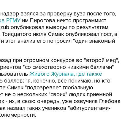
рнадзор взялся за проверку вуза после того,
тов РГМУ
им.Пирогова некто программист
_zub опубликовал выводы по результатам
 Тридцатого июля Симак опубликовал пост, в
ти этот анализ его попросил "один знакомый
назад при огромном конкурсе во "второй мед",
уриентов "со смехотворно низкими баллами"
ользователь
Живого Журнала, где также
95 баллов: "я, конечно, всё понимаю, но кто
осте Симак "подозревает глобальную
т не о нескольких "своих" людях приемной
х - их, в свою очередь, уже озвучила Глебова
ак назвал таких учеников "абитуриентами-
кономерности.