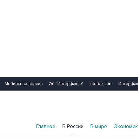
Мобильная версия
Об "Интерфаксе"
Interfax.com
Интерфак
Главное
В России
В мире
Экономик