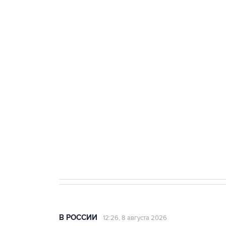
тыла Минобороны
ФСБ сообщила о задержании в 
теракт на объекте Росгвардии
Беспилотные технологии и ИИ н
агрокомплексов
Социальная реклама, АНО «Национальные приоритеты».
И
Кабмин РФ разрешил до 1 июля 
бензина Евро 2, Евро 3, Евро 4
В РОССИИ
12:26, 8 августа 2026