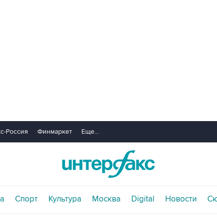
с-Россия
Финмаркет
Еще...
а
Спорт
Культура
Москва
Digital
Новости
С