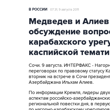
В РОССИИ
07:31, 9 августа 2011
Медведев и Алиев
обсуждение вопро
карабахского урег
каспийской темат
Сочи. 9 августа. ИНТЕРФАКС - Нагор
переговорах по правовому статусу К
вторник на встрече в Сочи президе
Азербайджана Ильхам Алиев.
По информации Кремля, лидеры двух
аспектам российско-азербайджанских
региональной повестки дня, в перв
по нагорно-карабахскому урегулиров