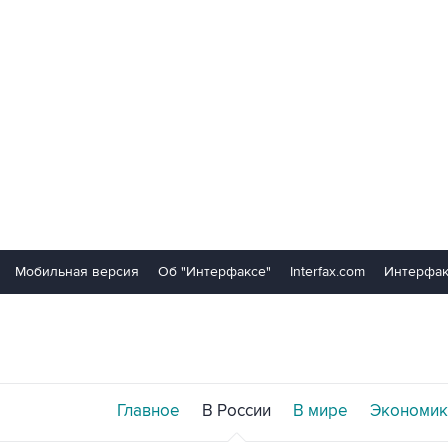
Мобильная версия
Об "Интерфаксе"
Interfax.com
Интерфак
Главное
В России
В мире
Экономик