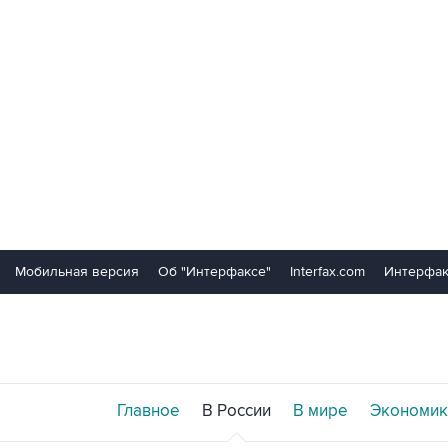
Мобильная версия
Об "Интерфаксе"
Interfax.com
Интерфак
Главное
В России
В мире
Экономик