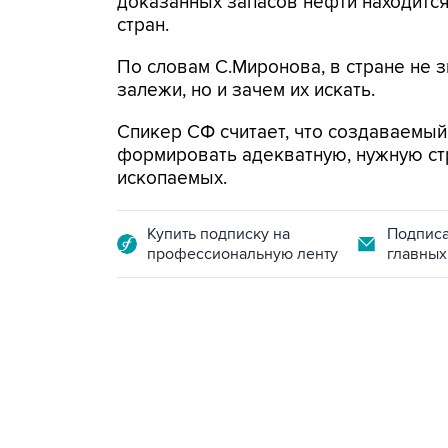
доказанных запасов нефти находится
стран.
По словам С.Миронова, в стране не з
залежи, но и зачем их искать.
Спикер СФ считает, что создаваемый
формировать адекватную, нужную стр
ископаемых.
Купить подписку на
Подписа
профессиональную ленту
главных
21:05, 5 августа 2026