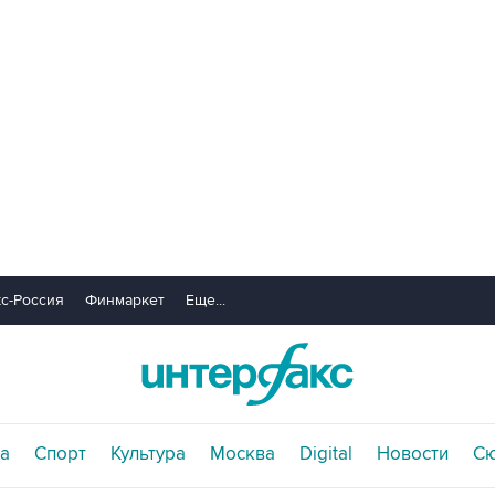
с-Россия
Финмаркет
Еще...
а
Спорт
Культура
Москва
Digital
Новости
С