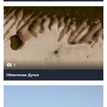
9
Обмеление Дуная