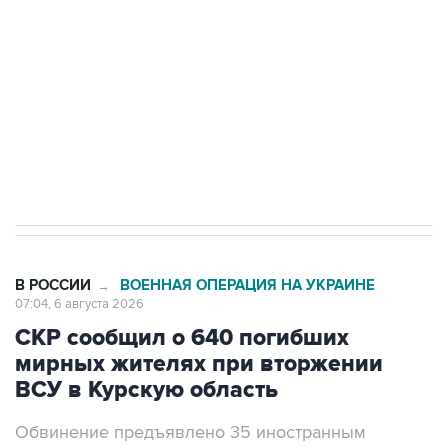
Как российские медицинские технологии
выходят на мировые рынки
Социальная реклама, АНО «Национальные приоритеты».
ИНН 7725383515 Erid: F7NfYUJCUneVdTRF8PRs
Трамп заявил, что переговоры с Ираном
начнутся в понедельник
В РОССИИ
ВОЕННАЯ ОПЕРАЦИЯ НА УКРАИНЕ
→
07:04, 6 августа 2026
СКР сообщил о 640 погибших
мирных жителях при вторжении
ВСУ в Курскую область
Обвинение предъявлено 35 иностранным