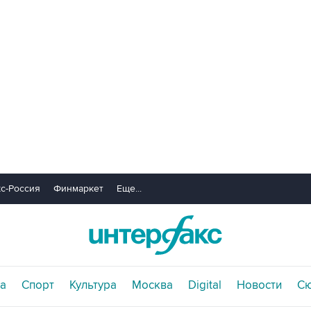
с-Россия
Финмаркет
Еще...
а
Спорт
Культура
Москва
Digital
Новости
С