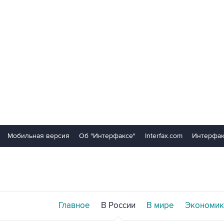
Мобильная версия
Об "Интерфаксе"
Interfax.com
Интерфак
Главное
В России
В мире
Экономик