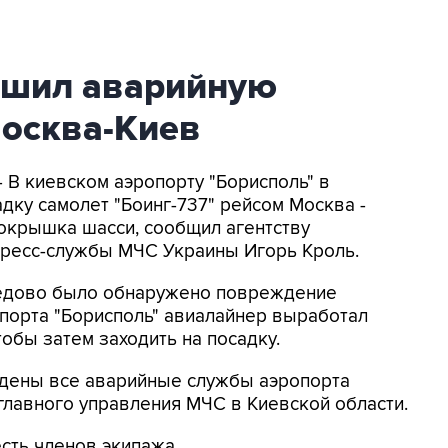
ршил аварийную
Москва-Киев
В киевском аэропорту "Борисполь" в
ку самолет "Боинг-737" рейсом Москва -
окрышка шасси, сообщил агентству
пресс-службы МЧС Украины Игорь Кроль.
дедово было обнаружено повреждение
порта "Борисполь" авиалайнер выработал
обы затем заходить на посадку.
едены все аварийные службы аэропорта
 главного управления МЧС в Киевской области.
сть членов экипажа.