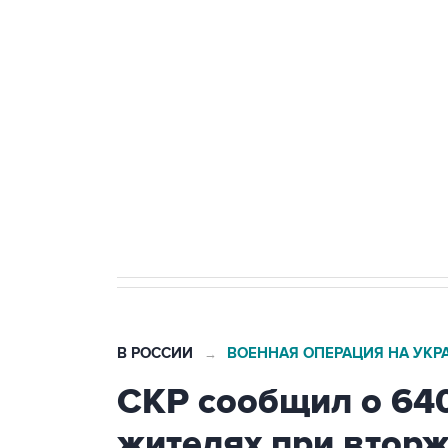
Путин сообщил о решении сосре
тыла Минобороны
Как российские медицинские т
Социальная реклама, АНО «Национальные приоритеты».
И
Трамп заявил, что переговоры 
В РОССИИ
ВОЕННАЯ ОПЕРАЦИЯ НА УКР
→
СКР сообщил о 64
жителях при втор