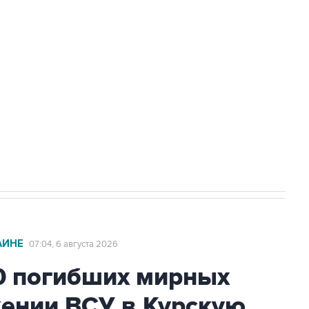
доточить в одних руках все службы
ехнологии выходят на мировые рынки
НН 7725383515 Erid: F7NfYUJCUneVdTRF8PRs
с Ираном начнутся в понедельник
АИНЕ
07:04, 6 августа 2026
0 погибших мирных
жении ВСУ в Курскую