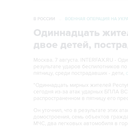
В РОССИИ
ВОЕННАЯ ОПЕРАЦИЯ НА УКР
→
Одиннадцать жител
двое детей, постр
Москва. 7 августа. INTERFAX.RU - О
результате ударов беспилотников п
пятницу, среди пострадавших - дети,
"Одиннадцать мирных жителей Респуб
сегодня из-за атак ударных БПЛА ВС
распространенном в пятницу его пре
Он уточнил, что в результате этих а
домостроения, семь объектов гражда
МЧС, два легковых автомобиля в гор