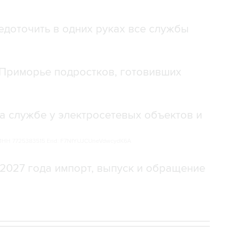
доточить в одних руках все службы
Приморье подростков, готовивших
а службе у электросетевых объектов и
НН 7725383515 Erid: F7NfYUJCUneVdwcydK6A
2027 года импорт, выпуск и обращение