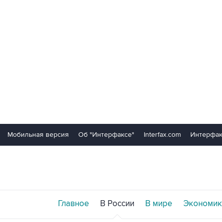
Мобильная версия
Об "Интерфаксе"
Interfax.com
Интерфак
Главное
В России
В мире
Экономик