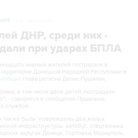
АИНЕ
22:34, 7 августа 2026
ей ДНР, среди них -
адали при ударах БПЛА
диннадцать мирных жителей пострадали в
о территории Донецкой Народной Республики в
сообщил
глава региона Денис Пушилин.
лики, в том числе двое детей, пострадали
У", - говорится в сообщении Пушилина,
сс-службой.
так также были "повреждены два жилых
нской инфраструктуры, автобус, спецтехника
одских округах Донецк, Горловка, Мариуполь,