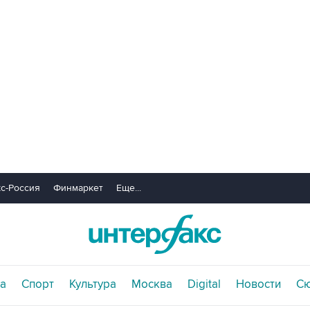
с-Россия
Финмаркет
Еще...
а
Спорт
Культура
Москва
Digital
Новости
С