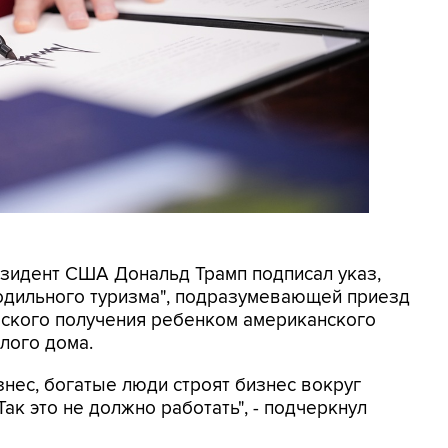
резидент США Дональд Трамп подписал указ,
родильного туризма", подразумевающей приезд
еского получения ребенком американского
лого дома.
знес, богатые люди строят бизнес вокруг
ак это не должно работать", - подчеркнул