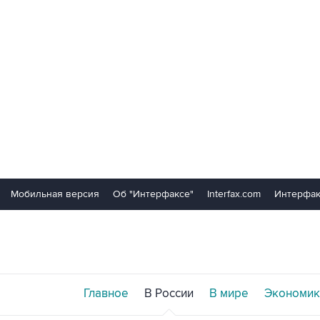
Мобильная версия
Об "Интерфаксе"
Interfax.com
Интерфак
Главное
В России
В мире
Экономик