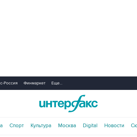
с-Россия
Финмаркет
Еще...
а
Спорт
Культура
Москва
Digital
Новости
С