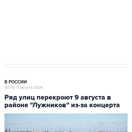
Беспилотные технологии и ИИ на службе у
электросетевых объектов и агрокомплексов
Социальная реклама, АНО «Национальные приоритеты».
ИНН 7725383515 Erid: F7NfYUJCUneVdwcydK6A
Кабмин РФ разрешил до 1 июля 2027 года
импорт, выпуск и обращение бензина Евро 2,
Евро 3, Евро 4
В РОССИИ
00:05, 9 августа 2026
Ряд улиц перекроют 9 августа в
районе "Лужников" из-за концерта