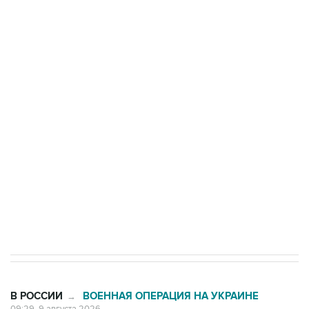
Росгвардии
Промышленное предприятие в Самарской
области подверглось атаке БПЛА
Беспилотные технологии и ИИ на службе у
электросетевых объектов и агрокомплексов
Социальная реклама, АНО «Национальные приоритеты».
ИНН 7725383515 Erid: F7NfYUJCUneVdwcydK6A
Кабмин РФ разрешил до 1 июля 2027 года
импорт, выпуск и обращение бензина Евро 2,
Евро 3, Евро 4
В РОССИИ
ВОЕННАЯ ОПЕРАЦИЯ НА УКРАИНЕ
→