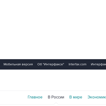
Мобильная версия
Об "Интерфаксе"
Interfax.com
Интерфак
Главное
В России
В мире
Экономик