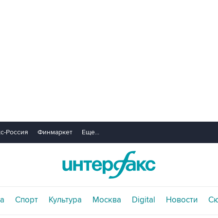
с-Россия
Финмаркет
Еще...
а
Спорт
Культура
Москва
Digital
Новости
С