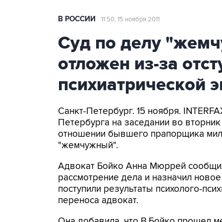
В РОССИИ
11:50, 15 ноября 2011
Суд по делу "жем
отложен из-за отст
психиатрической 
Санкт-Петербург. 15 ноября. INTERF
Петербурга на заседании во вторник
отношении бывшего прапорщика мили
"жемчужный".
Адвокат Бойко Анна Мюррей сообщила
рассмотрение дела и назначил новое 
поступили результаты психолого-псих
переноса адвокат.
Она добавила, что В.Бойко прошел м