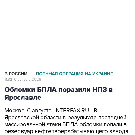
выходят на мировые рынки
Социальная реклама, АНО «Национальные приоритеты».
ИНН 7725383515 Erid: F7NfYUJCUneVdTRF8PRs
Трамп заявил, что переговоры с Ираном
начнутся в понедельник
В РОССИИ
ВОЕННАЯ ОПЕРАЦИЯ НА УКРАИНЕ
→
11:32, 6 августа 2026
Обломки БПЛА поразили НПЗ в
Ярославле
Москва. 6 августа. INTERFAX.RU - В
Ярославской области в результате последней
массированной атаки БПЛА обломки попали в
резервуар нефтеперерабатывающего завода,