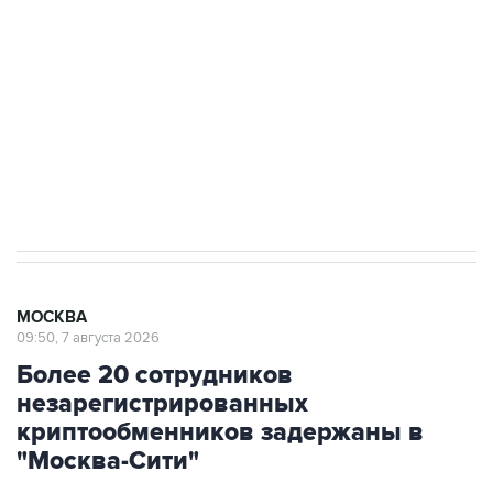
Беспилотные технологии и ИИ на службе у
электросетевых объектов и агрокомплексов
Социальная реклама, АНО «Национальные приоритеты».
ИНН 7725383515 Erid: F7NfYUJCUneVdwcydK6A
Аксенов сообщил о четвертом погибшем в
результате атаки ВСУ на Крым
МОСКВА
09:50, 7 августа 2026
Более 20 сотрудников
незарегистрированных
криптообменников задержаны в
"Москва-Сити"