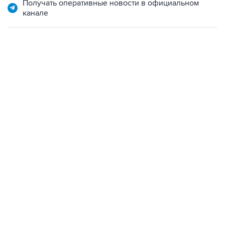
Получать оперативные новости в официальном
канале
НОВОСТИ ПО ТЕМЕ
6 августа 15:54
Ведомства РФ предложат меры поддержки
предпринимателей, пострадавших от атак на
логокомплексы
30 июля 18:26
Новак и Орешкин поручили подготовить
меры поддержки бизнеса, пострадавшего от
атак на "РВБ"