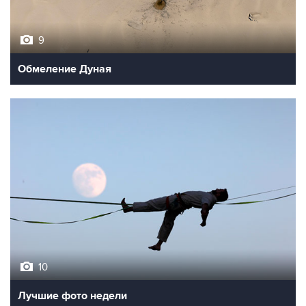
9
Обмеление Дуная
10
Лучшие фото недели