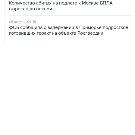
Количество сбитых на подлете к Москве БПЛА
выросло до восьми
06 августа, 09:49
ФСБ сообщила о задержании в Приморье подростков,
готовивших теракт на объекте Росгвардии
06 августа, 09:04
Минобороны сообщило о нейтрализации за ночь 605
БПЛА
06 августа, 08:59
В Геленджике запретили выход в море из-за угрозы
атаки безэкипажных катеров
06 августа, 08:49
В Тверской области обломки БПЛА повредили фасад
логокомплекса Wildberries
06 августа, 08:17
Ярославский губернатор сообщил о нейтрализации 88
БПЛА над областью