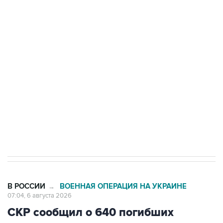
Путин сообщил о решении сосредоточить в
одних руках все службы тыла Минобороны
Как российские медицинские технологии
выходят на мировые рынки
Социальная реклама, АНО «Национальные приоритеты».
ИНН 7725383515 Erid: F7NfYUJCUneVdTRF8PRs
Трамп заявил, что переговоры с Ираном
начнутся в понедельник
В РОССИИ
ВОЕННАЯ ОПЕРАЦИЯ НА УКРАИНЕ
→
07:04, 6 августа 2026
СКР сообщил о 640 погибших