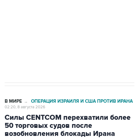
Беспилотные технологии и ИИ на службе у
электросетевых объектов и агрокомплексов
Социальная реклама, АНО «Национальные приоритеты».
ИНН 7725383515 Erid: F7NfYUJCUneVdwcydK6A
Кабмин РФ разрешил до 1 июля 2027 года
импорт, выпуск и обращение бензина Евро 2,
Евро 3, Евро 4
В МИРЕ
ОПЕРАЦИЯ ИЗРАИЛЯ И США ПРОТИВ ИРАНА
→
02:20, 8 августа 2026
Силы CENTCOM перехватили более
50 торговых судов после
возобновления блокады Ирана