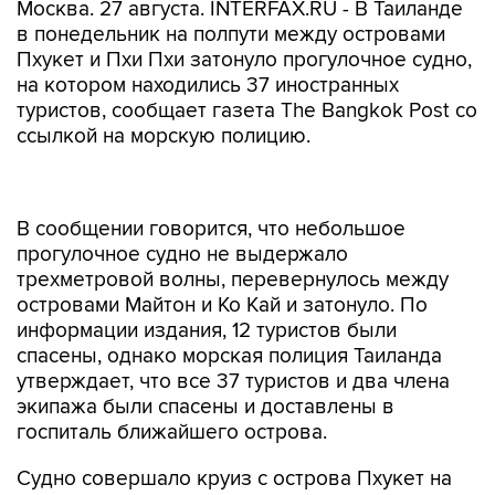
Москва. 27 августа. INTERFAX.RU - В Таиланде
в понедельник на полпути между островами
Пхукет и Пхи Пхи затонуло прогулочное судно,
на котором находились 37 иностранных
туристов, сообщает газета The Bangkok Post со
ссылкой на морскую полицию.
В сообщении говорится, что небольшое
прогулочное судно не выдержало
трехметровой волны, перевернулось между
островами Майтон и Ко Кай и затонуло. По
информации издания, 12 туристов были
спасены, однако морская полиция Таиланда
утверждает, что все 37 туристов и два члена
экипажа были спасены и доставлены в
госпиталь ближайшего острова.
Судно совершало круиз с острова Пхукет на
Пхи Пхи. Отмечается, что судно вышло в
Андаманское море, несмотря на