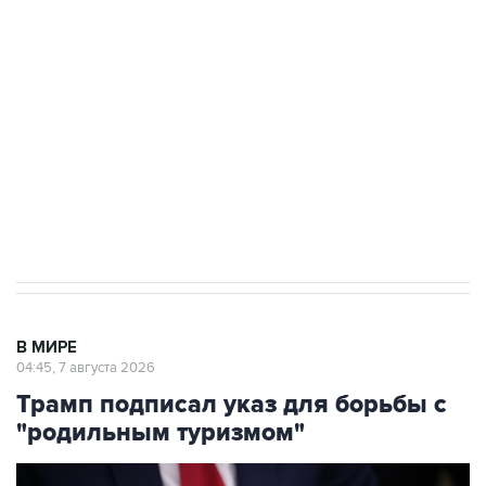
Росгвардии
Как российские медицинские технологии
выходят на мировые рынки
Социальная реклама, АНО «Национальные приоритеты».
ИНН 7725383515 Erid: F7NfYUJCUneVdTRF8PRs
Аксенов сообщил о четвертом погибшем в
результате атаки ВСУ на Крым
В МИРЕ
04:45, 7 августа 2026
Трамп подписал указ для борьбы с
"родильным туризмом"