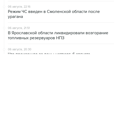
06 августа, 22:16
Режим ЧС введен в Смоленской области после
урагана
06 августа, 21:51
В Ярославской области ликвидировали возгорание
топливных резервуаров НПЗ
06 августа, 20:30
Что произошло за день: четверг, 6 августа
06 августа, 20:28
В ИКИ РАН предложили выделить на Луне район для
падения старых аппаратов и ступеней ракет