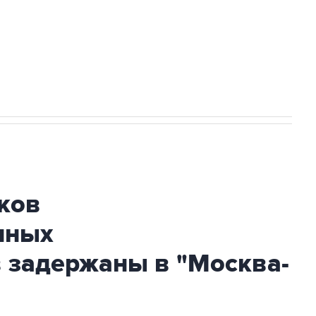
НН 7725383515 Erid: F7NfYUJCUneVdTRF8PRs
огибшем в результате атаки ВСУ на
ков
нных
 задержаны в "Москва-