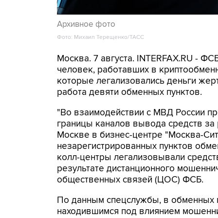
Архивное фото
Фото: Михаил Терещенко/ТАСС
Москва. 7 августа. INTERFAX.RU - Ф
человек, работавших в криптообменн
которые легализовались деньги же
работа девяти обменных пунктов.
"Во взаимодействии с МВД России п
границы каналов вывода средств за
Москве в бизнес-центре "Москва-Си
незарегистрированных пунктов обме
колл-центры легализовывали средств
результате дистанционного мошеннич
общественных связей (ЦОС) ФСБ.
По данным спецслужбы, в обменных п
находившимся под влиянием мошенни