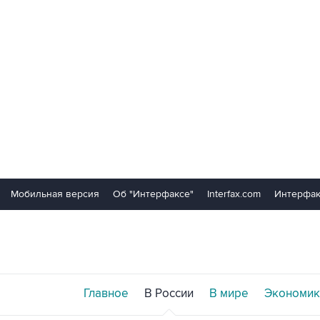
Мобильная версия
Об "Интерфаксе"
Interfax.com
Интерфак
Главное
В России
В мире
Экономик