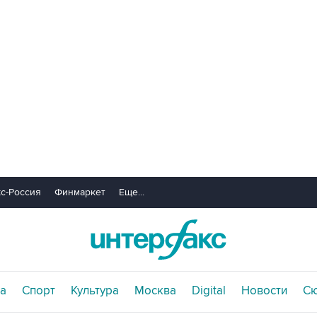
с-Россия
Финмаркет
Еще...
а
Спорт
Культура
Москва
Digital
Новости
С