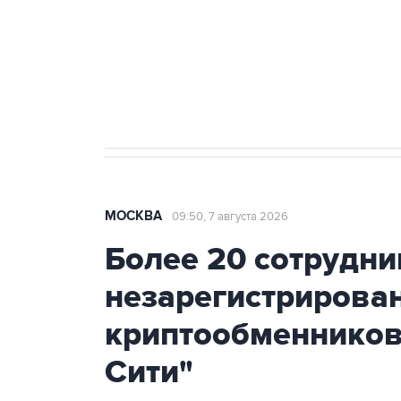
Социальная реклама, АНО «Национальные приоритеты».
И
Аксенов сообщил о четвертом п
Крым
МОСКВА
09:50, 7 августа 2026
Более 20 сотрудни
незарегистрирова
криптообменников
Сити"