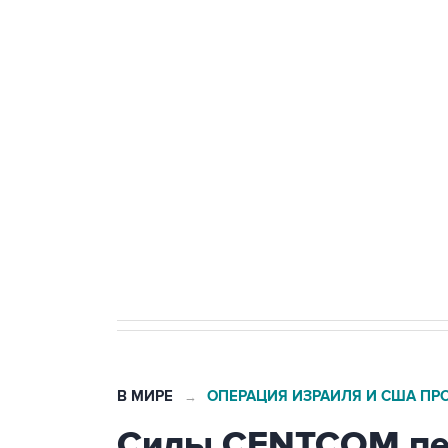
ФСБ сообщила о задержании в 
теракт на объекте Росгвардии
Беспилотные технологии и ИИ н
агрокомплексов
Социальная реклама, АНО «Национальные приоритеты».
И
Кабмин РФ разрешил до 1 июля 
бензина Евро 2, Евро 3, Евро 4
В МИРЕ
ОПЕРАЦИЯ ИЗРАИЛЯ И США ПР
→
Силы CENTCOM пер