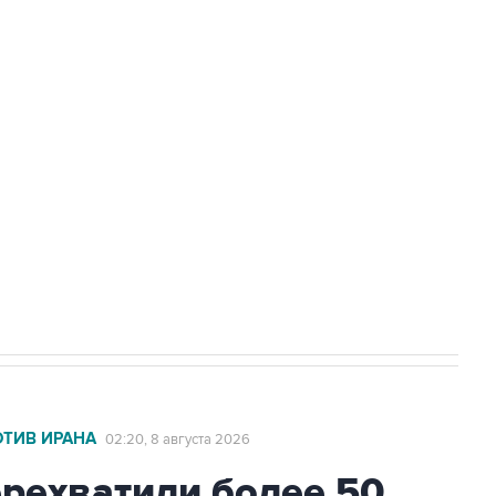
Приморье подростков, готовивших
а службе у электросетевых объектов и
НН 7725383515 Erid: F7NfYUJCUneVdwcydK6A
2027 года импорт, выпуск и обращение
ОТИВ ИРАНА
02:20, 8 августа 2026
ехватили более 50