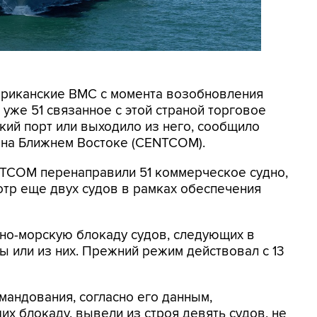
мериканские ВМС с момента возобновления
уже 51 связанное с этой страной торговое
кий порт или выходило из него, сообщило
на Ближнем Востоке (CENTCOM).
NTCOM перенаправили 51 коммерческое судно,
отр еще двух судов в рамках обеспечения
но-морскую блокаду судов, следующих в
 или из них. Прежний режим действовал с 13
мандования, согласно его данным,
х блокаду, вывели из строя девять судов, не