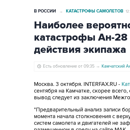
В РОССИИ
КАТАСТРОФЫ САМОЛЕТОВ
→
12
Наиболее вероятн
катастрофы Ан-28 
действия экипажа
Есть обновление от 09:35
→
Камчатский Ан
Москва. 3 октября. INTERFAX.RU -
Ка
сентября на Камчатке, скорее всего,
вывод следует из заключения Межго
"Предварительный анализ записи бор
момента начала столкновения с вер
систем самолета и двигателей не заф
размещенном в среду на сайте МАК.