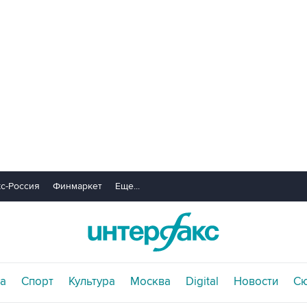
с-Россия
Финмаркет
Еще...
а
Спорт
Культура
Москва
Digital
Новости
С