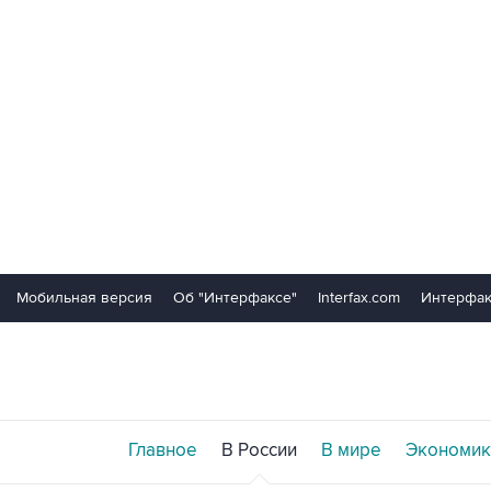
Мобильная версия
Об "Интерфаксе"
Interfax.com
Интерфак
Главное
В России
В мире
Экономик